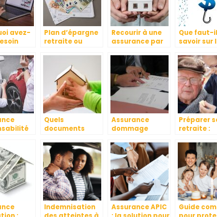
oi avez-
Plan d’épargne
Recourir à une
Que faut-i
esoin
retraite ou
assurance par
savoir sur 
assurance vie :
le biais d’un
assurance
ation
comment bien
courtier
entreprise
 pour
préparer sa
d’assurance :
retraite ?
les avantages
gnie
rance ?
ance
Quels
Assurance
Préparer s
sabilité
documents
dommage
retraite :
ou tous
pour
ouvrage :
comment 
s
l’assurance
pourquoi y
choisir sa
habitation ?
souscrire et
mutuelle
comment bien
sénior ?
choisir son
contrat
d’assurance ?
ance
Indemnisation
Assurance APIC
Guide com
tion :
des atteintes à
: la solution pour
pour prot