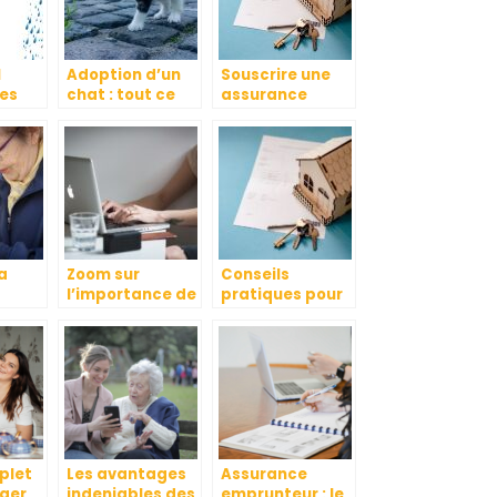
l
Adoption d’un
Souscrire une
les
chat : tout ce
assurance
s
que vous devez
habitation : les
s ?
savoir
avantages
a
Zoom sur
Conseils
l’importance de
pratiques pour
bien
contacter un
bien choisir son
gestionnaire de
assurance
patrimoine
habitation au
Togo
plet
Les avantages
Assurance
eger
indeniables des
emprunteur : le