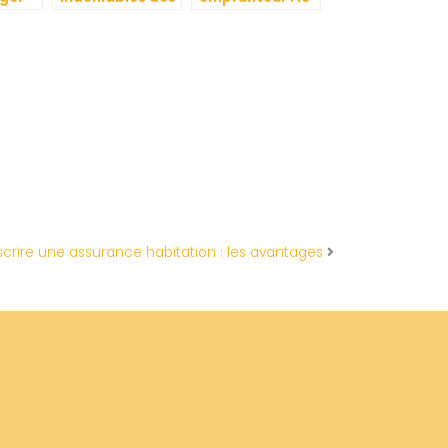
 avec
assurances
guide complet
lle
pour la fin de vie
pour
comprendre et
choisir
crire une assurance habitation : les avantages