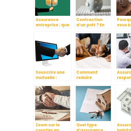
Assurance
Contraction
Pourqu
entreprise : que
d’un prêt ? En
vous b
faut-il savoir ?
savoir plus sur
d’une
l’assurance
applic
emprunteur
mobile
votre
compa
d’assu
Souscrire une
Comment
Assur
mutuelle :
reduire
respon
pourquoi ?
l’assurance
civile 
auto lors de la
risque
souscription ?
Zoom sur le
Quel type
Assur
courtier en
d’assurance
habita