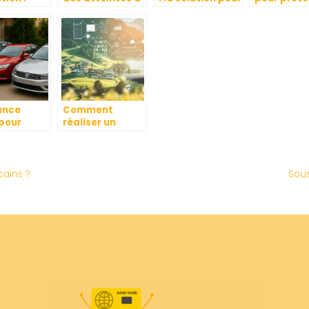
oi y
la santé :
une protection
sa famille
ire et
comment
integrale de
une mutue
ent
protéger vos
votre entreprise
 la
droits et obtenir
ure
une
ture ?
indemnisation
équitable
ance
Comment
 pour
réaliser un
lier :
comparatif
ages,
efficace
ies et
d’assurance en
mies
Suisse pour
cains ?
Sous
les
économiser au
quotidien