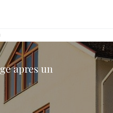
E
rge apres un