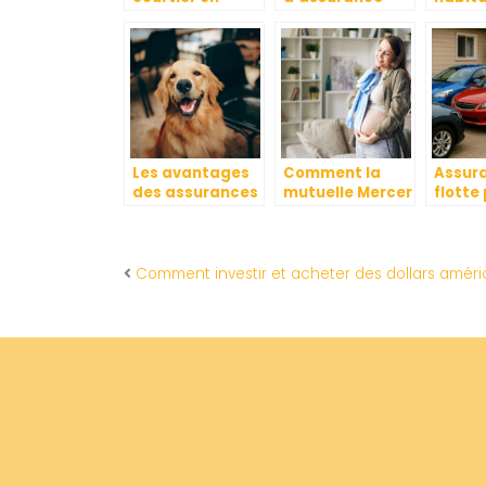
assurance
choisir pour
pourqu
retraite
couvrir un pret
souscr
immobilier ?
comm
choisir
meille
couver
Les avantages
Comment la
Assur
des assurances
mutuelle Mercer
flotte
pour chien
optimise la
particu
prime de
avant
naissance pour
garant
les familles
écono
Comment investir et acheter des dollars améri
possib