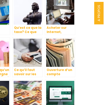
A PROPOS
Qu’est ce que la
Acheter sur
taxe? Ce que
Internet,
vous devez
comment
savoir
procéder ?
qu’un
Ce qu’il faut
Ouverture d’un
argne
savoir sur les
compte
 (PEA)
banques et CB
bancaire pour
avec cashback
une association
: quelle
démarche
suivre ?