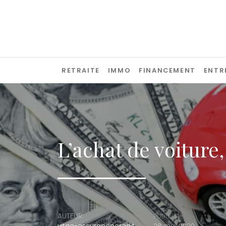
Passer
RETRAITE
IMMO
FINANCEMENT
ENTR
L’achat de voiture
AUTEUR:
PUBLIÉ LE:
28 mai 2020