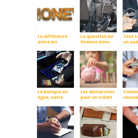
La différence
La question de
Tout s
entre les
finance dans
un aud
banques
une entreprise
financ
commerciales
et les banques
d’investissement
La banque en
Les démarches
Comm
ligne, notre
pour un crédit
réussi
avenir ?
immobilier
subven
besoin
l’on a
de cré