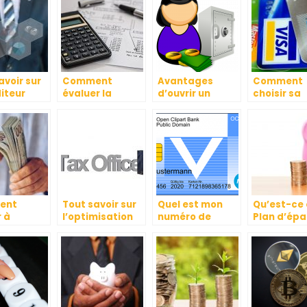
avoir sur
Comment
Avantages
Comment
iteur
évaluer la
d’ouvrir un
choisir sa
ier
comptabilité de
compte
banque ?
votre
épargne à la
entreprise?
banque
ent
Tout savoir sur
Quel est mon
Qu’est-ce 
r à
l’optimisation
numéro de
Plan d’ép
ir à ses
fiscale
carte ou de
en actions
s lorsque
compte ?
?
 beaucoup
dit ?