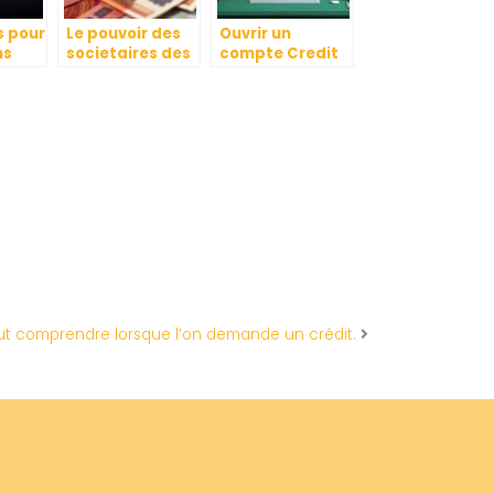
s pour
Le pouvoir des
Ouvrir un
ns
societaires des
compte Credit
es
banques
Agricole en
naies
mutualistes :
ligne : mode
e et
Votre argent,
d’emploi avec
votre voix
Lefil.com
ement
ut comprendre lorsque l’on demande un crédit.