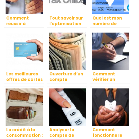
Comment
Tout savoir sur
Quel est mon
réussir à
l’optimisation
numéro de
subvenir à ses
fiscale
carte ou de
besoins lorsque
compte ?
l’on a beaucoup
de crédit ?
Les meilleures
Ouverture d’un
Comment
offres de cartes
compte
vérifier un
bleues
bancaire pour
chèque de
gratuites
une association
banque ?
: quelle
démarche
suivre ?
Le crédit à la
Analyser le
Comment
consommation :
compte de
fonctionne le