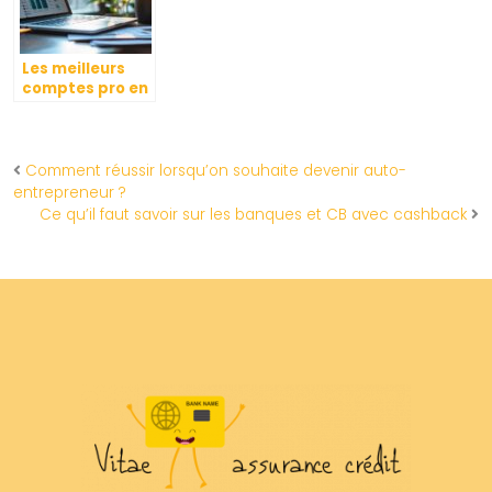
Credit Agricole
Finistère
Les meilleurs
comptes pro en
ligne gratuits
pour les
entrepreneurs
Comment réussir lorsqu’on souhaite devenir auto-
entrepreneur ?
Ce qu’il faut savoir sur les banques et CB avec cashback