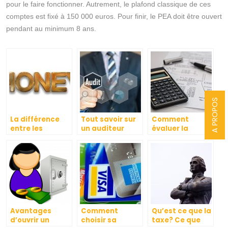
pour le faire fonctionner. Autrement, le plafond classique de ces
comptes est fixé à 150 000 euros. Pour finir, le PEA doit être ouvert
pendant au minimum 8 ans.
A PROPOS
La différence
Tout savoir sur
Comment
entre les
un auditeur
évaluer la
banques
financier
comptabilité de
commerciales
votre
et les banques
entreprise?
d’investissement
Avantages
Comment
Qu’est ce que la
d’ouvrir un
choisir sa
taxe? Ce que