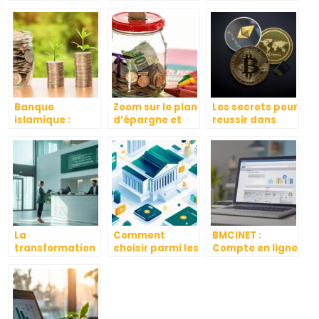
de quoi s’agit-il
résultat :
rachat de
et qui peut le
pourquoi
crédit ? Quels
contracter ?
sont ses
avantages ?
Banque
Zoom sur le plan
Les secrets pour
islamique :
d’épargne et
reussir dans
fonctionnement
ses avantages
l’univers des
et produits
cryptomonnaies
financiers
: apprendre et
investir
judicieusement
La
Comment
BMCINET :
transformation
choisir parmi les
Compte en ligne
numérique des
differents types
– www.bmci.ma,
services
de banques
votre allie pour
bancaires :
pour gerer son
un credit auto
zoom sur les
patrimoine
en quelques
solutions du
clics