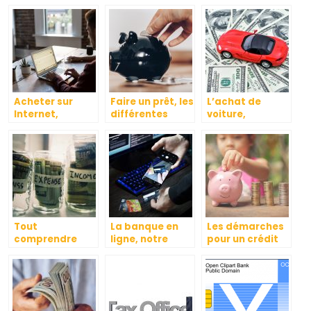
compte
banque ?
vous devez
épargne à la
savoir
banque
Acheter sur
Faire un prêt, les
L’achat de
Internet,
différentes
voiture,
comment
manières de
comment ça se
procéder ?
faire ?
passe ?
Tout
La banque en
Les démarches
comprendre
ligne, notre
pour un crédit
lorsque l’on
avenir ?
immobilier
demande un
crédit.