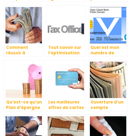
lorsque l’on
avenir ?
immobilier
demande un
crédit.
Comment
Tout savoir sur
Quel est mon
réussir à
l’optimisation
numéro de
subvenir à ses
fiscale
carte ou de
besoins lorsque
compte ?
l’on a beaucoup
de crédit ?
Qu’est-ce qu’un
Les meilleures
Ouverture d’un
Plan d’épargne
offres de cartes
compte
en actions (PEA)
bleues
bancaire pour
?
gratuites
une association
: quelle
démarche
suivre ?