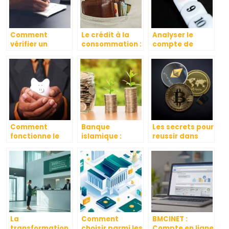
Comment
Le crédit à la
Analyser le
vérifier un
consommation :
compte de
chèque de
de quoi s’agit-il
résultat :
banque ?
et qui peut le
pourquoi
contracter ?
Comment
Banque
Les secrets pour
fonctionne le
islamique :
reussir dans
rachat de
fonctionnement
l’univers des
crédit ? Quels
et produits
cryptomonnaies
sont ses
financiers
: apprendre et
avantages ?
investir
judicieusement
La
Comment
BMCINET :
transformation
choisir parmi les
Compte en ligne