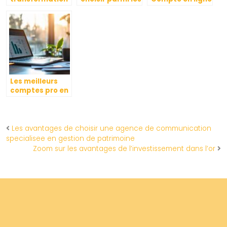
numérique des
differents types
– www.bmci.ma,
services
de banques
votre allie pour
bancaires :
pour gerer son
un credit auto
zoom sur les
patrimoine
en quelques
solutions du
clics
Credit Agricole
Finistère
Les meilleurs
comptes pro en
ligne gratuits
pour les
entrepreneurs
Les avantages de choisir une agence de communication
specialisee en gestion de patrimoine
Zoom sur les avantages de l’investissement dans l’or