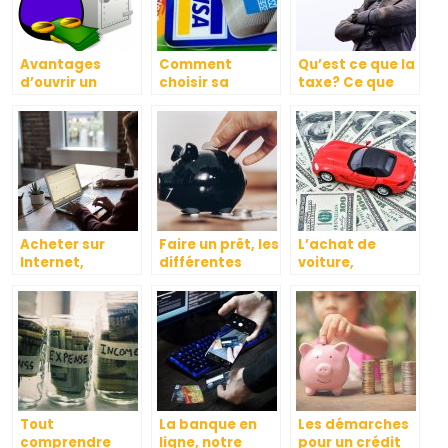
Avantages
Comment
Qu’est ce que la
d’ouvrir un
choisir sa
taxe? Ce que
compte
banque ?
vous devez
épargne à la
savoir
banque
Acheter sur
Faire un prêt, les
L’achat de
Internet,
différentes
voiture,
comment
manières de
comment ça se
procéder ?
faire ?
passe ?
Tout
La banque en
Les démarches
comprendre
ligne, notre
pour un crédit